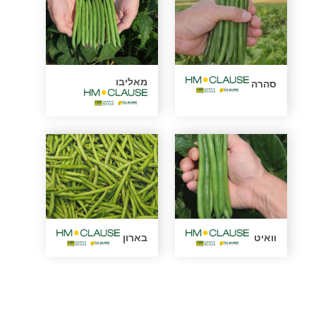
מאליבו
סהרה
וואיט
בארון