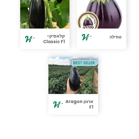
קלאסיק-
טודלה
Classic F1
BEST SELLER
ארגון Aragon
F1