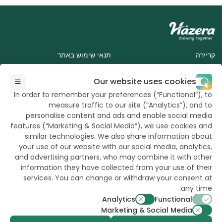
קריירה
תנאי שימוש באתר
הצהרת פרטיות
תנאי שימוש לרוכשים
Our website uses cookies
תנאי שימוש
שימוש בטוח בזרעים מטופלים ESA
In order to remember your preferences (“Functional”), to
עוגיות באתר
measure traffic to our site (“Analytics”), and to
personalise content and ads and enable social media
features (“Marketing & Social Media”), we use cookies and
similar technologies. We also share information about
your use of our website with our social media, analytics,
and advertising partners, who may combine it with other
כל הזכויות שמורות
information they have collected from your use of their
ל"הזרע" 2026
services. You can change or withdraw your consent at
any time.
Analytics
Functional
רוצה להישאר מעודכן?
Marketing & Social Media