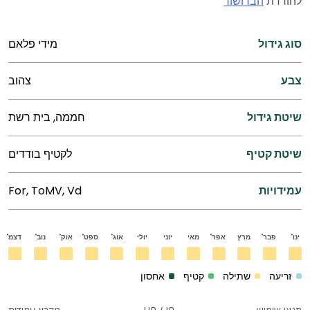
להורדת
הברושור
סוג גידול
מידי פלאם
צבע
צהוב
שיטת גידול
חממה, בית רשת
שיטת קטיף
לקטיף בודדים
עמידויות
For, ToMV, Vd
ינו'
פבר'
מרץ
אפר'
מאי
יוני
יולי
אוג'
ספט'
אוק'
נוב'
דצמ'
זריעה
שתילה
קטיף
אחסון