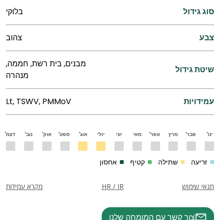
סוג גידול
בלוקי
צבע
צהוב
מבנים, בית רשת, חממה,
שיטת גידול
מנהרה
עמידויות
Lt, TSWV, PMMoV
ינו'
פבר'
מרץ
אפר'
מאי
יוני
יולי
אוג'
ספט'
אוק'
נוב'
דצמ'
זריעה
שתילה
קטיף
אחסון
תנאי שימוש
HR / IR
מקרא עמידות
צור קשר עם המומחה שלנו