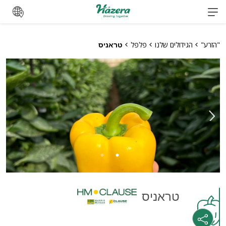
לג
"הזרע"
>
הגידולים שלנו
>
פלפל
>
טראניס
טראניס