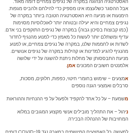
האסטרטגיה הנהוגה במקרה של נגיפים צמחיים דומה מאוד.
אבל ההסגר כשלעצמו אינו מספיק כדי להילחם ולהביס מגפות.
הימנעות או מניעה היא האסטרטגיה הטובה ביותר במקרה של
נגיפים צמחיים והיא יעילה ובטוחה יותר לאוכלוסיות מסוימות
(כמו קבוצות בסיכון גבוה) במקרה של נגיפים התוקפים בני אדם.
עדיף ומשתלם יותר לעשות כל מאמץ כדי למנוע מהנגיף לחדור
לשדות או לחממות שלנו, במקרה של נגיפים צמחיים, או למנוע
מהנגיף להגיע למדינות או קהילות במקרה של נגיפים אנושיים.
מניעת התבססותן של מחלות ניתנת להשגה על ידי שלושה
אלמנטים חשובים המכונים
אמן
.
א
מצעים – שימוש בחומרי חיטוי, כפפות, חלוקים, מסכות,
סרבלים ואמצעי הגנה נוספים
מ
שמעת – על כל אחד להקפיד ולפעול על פי ההנחיות וההוראות
נ
יהול – את התהליך מובילים אנשי מקצוע המגובים במלוא
המחויבות של ההנהלה הבכירה.
למעשה, כל האמצעים המיושמים במאבק נגד COVID-19 דומים