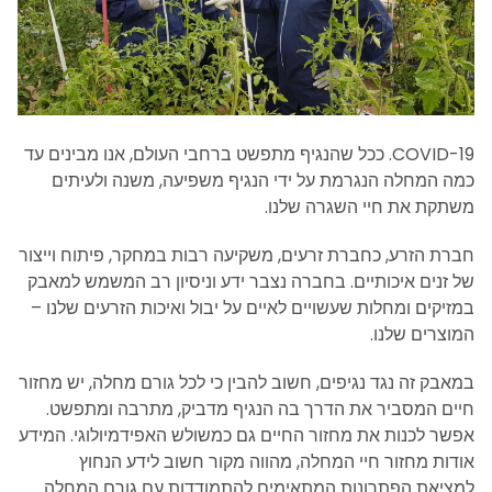
COVID-19. ככל שהנגיף מתפשט ברחבי העולם, אנו מבינים עד
כמה המחלה הנגרמת על ידי הנגיף משפיעה, משנה ולעיתים
משתקת את חיי השגרה שלנו.
חברת הזרע, כחברת זרעים, משקיעה רבות במחקר, פיתוח וייצור
של זנים איכותיים. בחברה נצבר ידע וניסיון רב המשמש למאבק
במזיקים ומחלות שעשויים לאיים על יבול ואיכות הזרעים שלנו –
המוצרים שלנו.
במאבק זה נגד נגיפים, חשוב להבין כי לכל גורם מחלה, יש מחזור
חיים המסביר את הדרך בה הנגיף מדביק, מתרבה ומתפשט.
אפשר לכנות את מחזור החיים גם כמשולש האפידמיולוגי. המידע
אודות מחזור חיי המחלה, מהווה מקור חשוב לידע הנחוץ
למציאת הפתרונות המתאימים להתמודדות עם גורם המחלה.