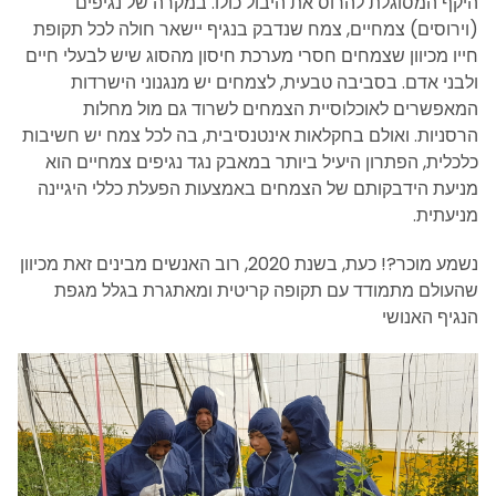
היקף המסוגלת להרוס את היבול כולו. במקרה של נגיפים
(וירוסים) צמחיים, צמח שנדבק בנגיף יישאר חולה לכל תקופת
חייו מכיוון שצמחים חסרי מערכת חיסון מהסוג שיש לבעלי חיים
ולבני אדם. בסביבה טבעית, לצמחים יש מנגנוני הישרדות
המאפשרים לאוכלוסיית הצמחים לשרוד גם מול מחלות
הרסניות. ואולם בחקלאות אינטנסיבית, בה לכל צמח יש חשיבות
כלכלית, הפתרון היעיל ביותר במאבק נגד נגיפים צמחיים הוא
מניעת הידבקותם של הצמחים באמצעות הפעלת כללי היגיינה
מניעתית.
נשמע מוכר?! כעת, בשנת 2020, רוב האנשים מבינים זאת מכיוון
שהעולם מתמודד עם תקופה קריטית ומאתגרת בגלל מגפת
הנגיף האנושי