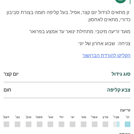
זן מתאים לגידול יום קצר, אפיל. בעל קליפה חומה בצורת סביבון
כדורי, מתאים לאחסון.
מועד זריעה מיטבי: מתחילת ינואר עד אמצע בפרואר
צניחה: שבוע אחרון של יוני
הקליקו להורדת הברושור
סוג גידול
יום קצר
צבע קליפה
חום
זריעה
ינו'
פבר'
מרץ
אפר'
מאי
יוני
יולי
אוג'
ספט'
אוק'
נוב'
דצמ'