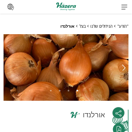
לג
"הזרע"
>
הגידולים שלנו
>
בצל
>
אורלנדו
אורלנדו