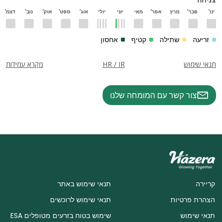
צניחה
ינו'
פבר'
מרץ
אפר'
מאי
יוני
יולי
אוג'
ספט'
אוק'
נוב'
דצמ'
זריעה
שתילה
קטיף
אחסון
תנאי שימוש
HR / IR
מקרא עמידות
צור קשר עם המומחה שלנו
קריירה
תנאי שימוש באתר
הצהרת פרטיות
תנאי שימוש לרוכשים
תנאי שימוש
שימוש בטוח בזרעים מטופלים ESA