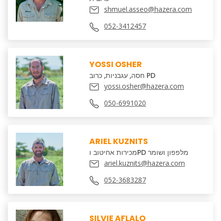
shmuel.asseo@hazera.com
052-3412457
YOSSI OSHER
חסה, עגבניות, כרוב PD
yossi.osher@hazera.com
050-6991020
ARIEL KUZNITS
מכירות אחיטוב וPD מלפפון ושומר
ariel.kuznits@hazera.com
052-3683287
SILVIE AFLALO